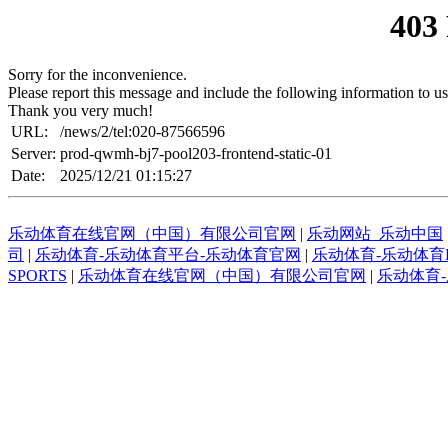
403
Sorry for the inconvenience.
Please report this message and include the following information to us
Thank you very much!
URL:
/news/2/tel:020-87566596
Server:
prod-qwmh-bj7-pool203-frontend-static-01
Date:
2025/12/21 01:15:27
乐动体育在线官网（中国）有限公司官网
|
乐动网站_乐动中国
司
|
乐动体育-乐动体育平台-乐动体育官网
|
乐动体育-乐动体育
SPORTS
|
乐动体育在线官网（中国）有限公司官网
|
乐动体育-